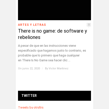
ARTES Y LETRAS
0
There is no game: de software y
rebeliones
A pesar de que en las instrucciones viene
especificado que hagamos justo lo contrario, es
probable que lo primero que haga cualquier
en There Is No Game sea hacer clic ...
On junio 22, 2020
/
By
Victor Martinez
TWITTER
Tweets by otrsltrs