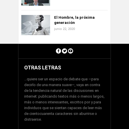
El Hombre, la próxima
generación
junio 22, 2020
OTRAS LETRAS
…quiere ser un espacio de debate que —para
decirlo de una manera suave—, vaya en contra
de la tendencia natural de las discusiones en
internet: publicando textos más o menos largos,
más o menos interesantes, escritos por y para
individuos que se sientan capaces de leer más
de cientocuarenta caracteres sin aburrirse o
distraerse.